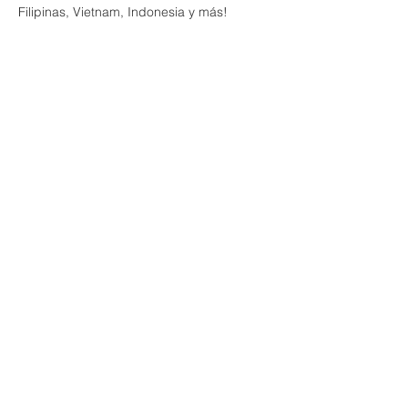
Filipinas, Vietnam, Indonesia y más!
✅ Degustaciones de comida GRATIS (sí, 
¡GRATIS!)
✅ Danzas tradicionales y espectáculos 
culturales en vivo
✅ Presentaciones de turismo y destinos 
paradisíacos
✅ Productos locales y stands
Mostrar más
Compartir este evento
© 2024 by VIDEOGAGA SL. and